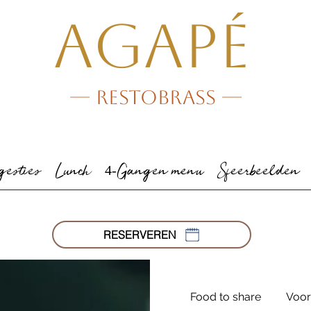
AGAPé
--- Restobrass ---
gesties
Lunch
4-Gangen menu
Sfeerbeelden
RESERVEREN
Food to share
Voor