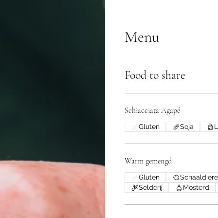
Menu
Food to share
Schiacciata Agapé
Gluten
Soja
L
Warm gemengd
Gluten
Schaaldier
Selderij
Mosterd