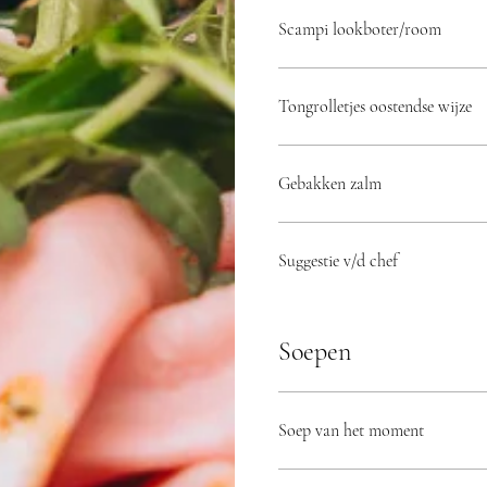
Scampi lookboter/room
Tongrolletjes oostendse wijze
Gebakken zalm
Suggestie v/d chef
Soepen
Soep van het moment