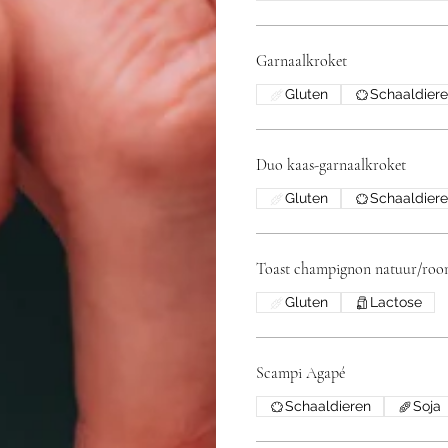
Garnaalkroket
Gluten
Schaaldier
Duo kaas-garnaalkroket
Gluten
Schaaldier
Toast champignon natuur/ro
Gluten
Lactose
Scampi Agapé
Schaaldieren
Soja