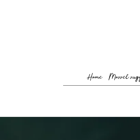
Home
Mossel sug