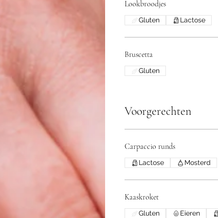
Lookbroodjes
Gluten
Lactose
Bruscetta
Gluten
Voorgerechten
Carpaccio runds
Lactose
Mosterd
Kaaskroket
Gluten
Eieren