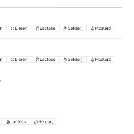
en
Eieren
Lactose
Selderij
Mosterd
en
Eieren
Lactose
Selderij
Mosterd
om
Lactose
Selderij